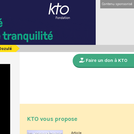
Contenu sponsorisé
 Dozulé
Faire un don à KTO
KTO vous propose
Article