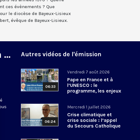
ant ces évènements ? Que
pour le diocèse de Bayeux-Lisieux
bert, évêque de Bayeux-Lisieux.
...
Autres vidéos de l'émission
Vendredi 7 août 2026
Pape en France et à
l’UNESCO : le
06:33
programme, les enjeux
de son voyage,
té
comment le suivre ?
nous
Mercredi 1 juillet 2026
Crise climatique et
crise sociale : l’appel
06:24
du Secours Catholique
en faveur des plus
vulnérables