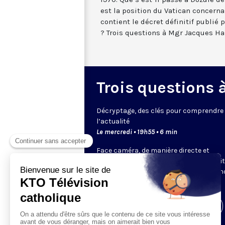
est la position du Vatican concern
contient le décret définitif publié 
? Trois questions à Mgr Jacques Ha
Trois questions à 
Décryptage, des clés pour comprendre
l’actualité
Le mercredi • 19h55 • 6 min
Face caméra, de manière directe et
dynamique, un expert de KTO ou un invi
choisi par la rédaction décrypte pour 
un sujet.
Visiter la page de l'émission