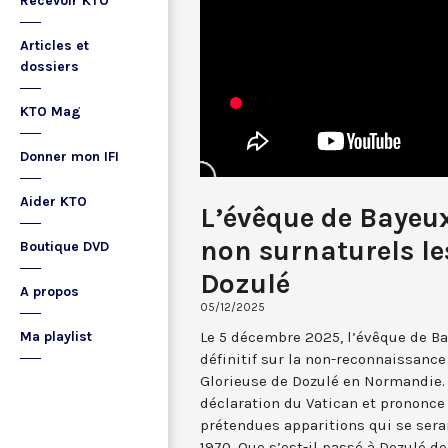
Recevoir KTO
Articles et
dossiers
KTO Mag
Donner mon IFI
Aider KTO
L’évêque de Bayeux
non surnaturels l
Boutique DVD
Dozulé
A propos
05/12/2025
Le 5 décembre 2025, l’évêque de Ba
Ma playlist
définitif sur la non-reconnaissanc
Glorieuse de Dozulé en Normandie. 
déclaration du Vatican et prononce
prétendues apparitions qui se sera
1970. Que s’est-il passé à Dozulé d