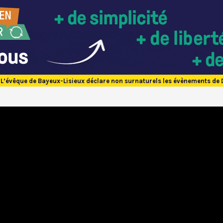
L’évêque de Bayeux-Lisieux déclare non surnaturels les évènements de