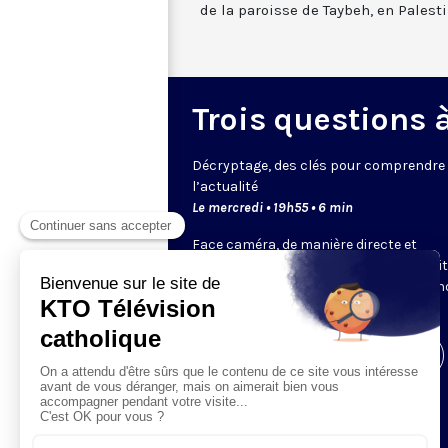
de la paroisse de Taybeh, en Palesti
Trois questions à 
Décryptage, des clés pour comprendre
l’actualité
Le mercredi • 19h55 • 6 min
Face caméra, de manière directe et
dynamique, un expert de KTO ou un invi
choisi par la rédaction décrypte pour 
un sujet.
Visiter la page de l'émission