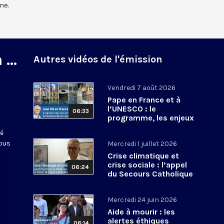
ne.
...
Autres vidéos de l'émission
Vendredi 7 août 2026
Pape en France et à
l’UNESCO : le
06:33
programme, les enjeux
de son voyage,
té
comment le suivre ?
nous
Mercredi 1 juillet 2026
Crise climatique et
crise sociale : l’appel
06:24
du Secours Catholique
en faveur des plus
vulnérables
Mercredi 24 juin 2026
Aide à mourir : les
alertes éthiques
06:14