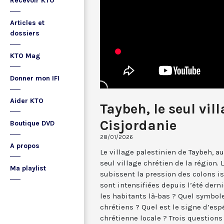
Recevoir KTO
Articles et
dossiers
KTO Mag
Donner mon IFI
Aider KTO
Taybeh, le seul vil
Cisjordanie
Boutique DVD
28/01/2026
A propos
Le village palestinien de Taybeh, au
seul village chrétien de la région
Ma playlist
subissent la pression des colons is
sont intensifiées depuis l’été derni
les habitants là-bas ? Quel symbol
chrétiens ? Quel est le signe d’e
chrétienne locale ? Trois question