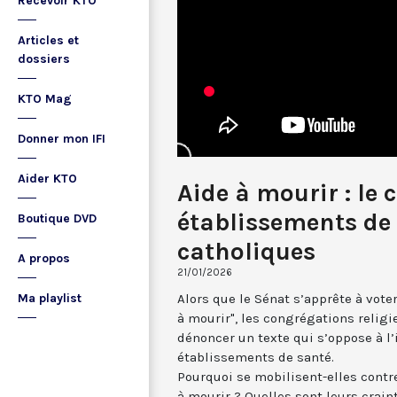
Recevoir KTO
Articles et
dossiers
KTO Mag
Donner mon IFI
Aider KTO
Aide à mourir : le 
établissements de
Boutique DVD
catholiques
A propos
21/01/2026
Alors que le Sénat s’apprête à voter 
Ma playlist
à mourir", les congrégations relig
dénoncer un texte qui s’oppose à l’
établissements de santé.
Pourquoi se mobilisent-elles contre 
à mourir ? Quelles sont leurs craint