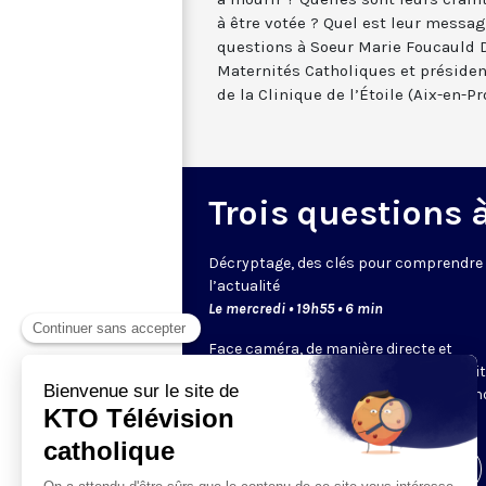
à être votée ? Quel est leur messag
questions à Soeur Marie Foucauld D
Maternités Catholiques et présiden
de la Clinique de l’Étoile (Aix-en-P
Trois questions à 
Décryptage, des clés pour comprendre
l’actualité
Le mercredi • 19h55 • 6 min
Face caméra, de manière directe et
dynamique, un expert de KTO ou un invi
choisi par la rédaction décrypte pour 
un sujet.
Visiter la page de l'émission