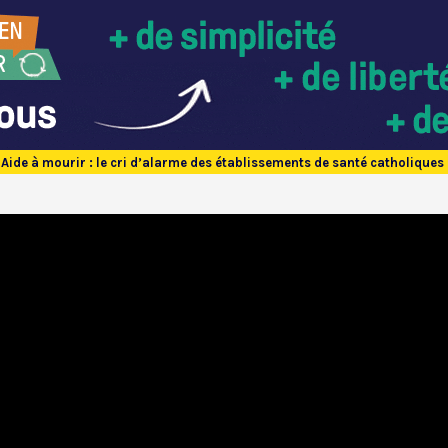
Aide à mourir : le cri d’alarme des établissements de santé catholiques