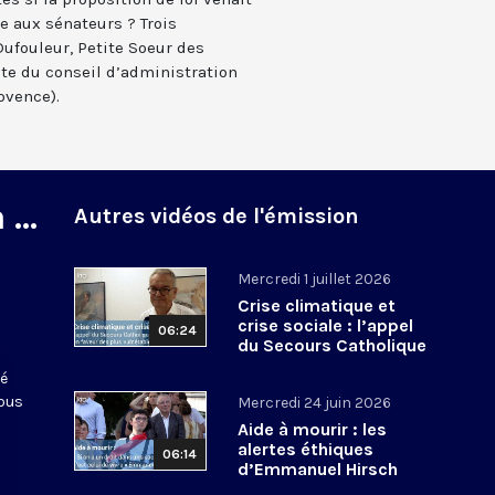
e aux sénateurs ? Trois
ufouleur, Petite Soeur des
te du conseil d’administration
rovence).
...
Autres vidéos de l'émission
Mercredi 1 juillet 2026
Crise climatique et
crise sociale : l’appel
06:24
du Secours Catholique
en faveur des plus
té
vulnérables
nous
Mercredi 24 juin 2026
Aide à mourir : les
alertes éthiques
06:14
d’Emmanuel Hirsch