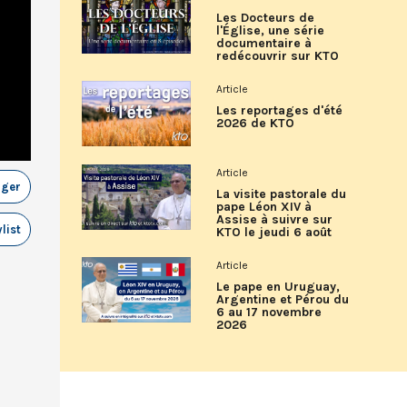
Les Docteurs de
l'Église, une série
documentaire à
redécouvrir sur KTO
Article
Les reportages d'été
2026 de KTO
Article
ager
La visite pastorale du
pape Léon XIV à
Assise à suivre sur
list
KTO le jeudi 6 août
Article
Le pape en Uruguay,
Argentine et Pérou du
6 au 17 novembre
2026