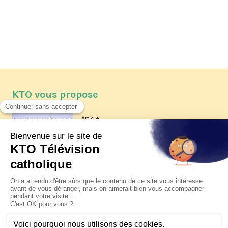
KTO vous propose
Article
Les reportages d'été 2026 de KTO
Article
La visite pastorale du pape Léon
XIV à Assise à suivre sur KTO le
jeudi 6 août
Article
Le pape en Uruguay, Argentine et