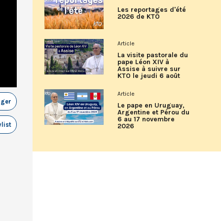
Les reportages d'été
2026 de KTO
Article
La visite pastorale du
pape Léon XIV à
Assise à suivre sur
KTO le jeudi 6 août
Article
ager
Le pape en Uruguay,
Argentine et Pérou du
6 au 17 novembre
list
2026