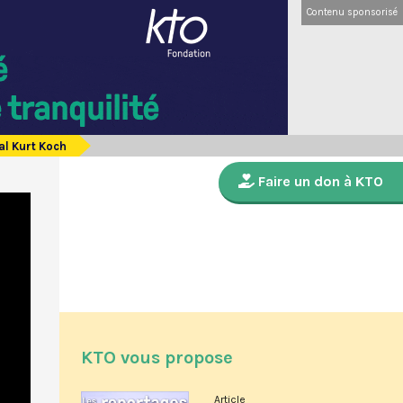
Contenu sponsorisé
al Kurt Koch
Faire un don à KTO
KTO vous propose
Article