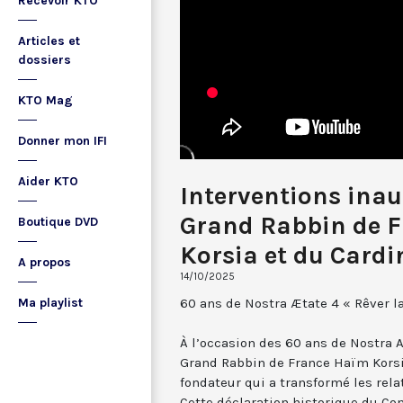
Recevoir KTO
Articles et
dossiers
KTO Mag
Donner mon IFI
Aider KTO
Interventions ina
Grand Rabbin de 
Boutique DVD
Korsia et du Cardi
A propos
14/10/2025
60 ans de Nostra Ætate 4 « Rêver la 
Ma playlist
À l’occasion des 60 ans de Nostra Ae
Grand Rabbin de France Haïm Korsi
fondateur qui a transformé les relat
Cette déclaration historique du Con