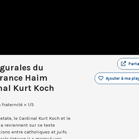
Part
ugurales du
France Haim
Ajouter à ma play
nal Kurt Koch
fraternité » 1/5
tate, le Cardinal Kurt Koch et le
a reviennent sur ce texte
ions entre catholiques et juifs.
cile Vatican II a marqué une