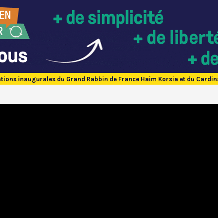
ntions inaugurales du Grand Rabbin de France Haim Korsia et du Cardin