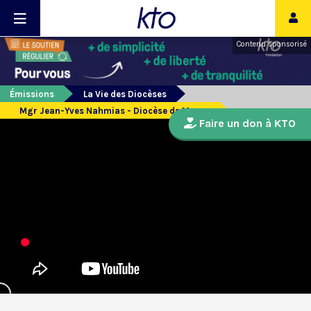
Contenu sponsorisé
Émissions
La Vie des Diocèses
Mgr Jean-Yves Nahmias - Diocèse de Meaux
Faire un don à KTO