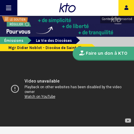
Contenu sponsorisé
Émissions
La Vie des Diocèses
Mgr Didier Noblot - Diocèse de Saint-Flour
Faire un don à KTO