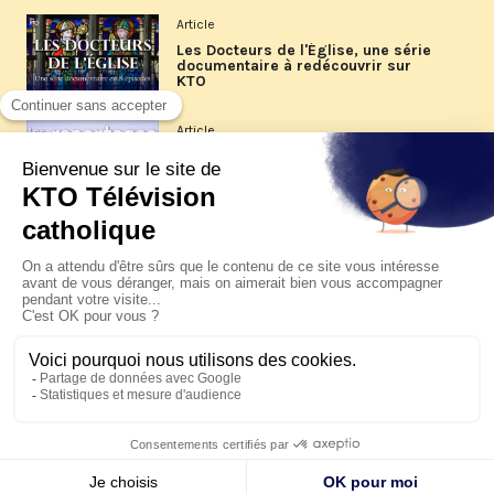
Article
Les Docteurs de l'Église, une série
documentaire à redécouvrir sur
KTO
Article
Les reportages d'été 2026 de KTO
Article
La visite pastorale du pape Léon
XIV à Assise à suivre sur KTO le
jeudi 6 août
Article
Le pape en Uruguay, Argentine et
Pérou du 6 au 17 novembre 2026
© KTO 2026 —
Contact
—
Mentions légales