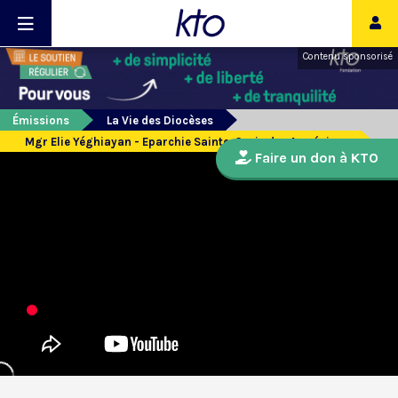
Contenu sponsorisé
Émissions
La Vie des Diocèses
Mgr Elie Yéghiayan - Eparchie Sainte-Croix des Arméniens
Faire un don à KTO