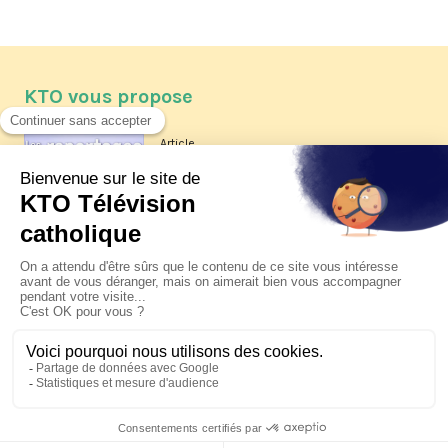
KTO vous propose
Article
Les reportages d'été 2026 de KTO
Article
La visite pastorale du pape Léon
XIV à Assise à suivre sur KTO le
jeudi 6 août
Article
Le pape en Uruguay, Argentine et
Pérou du 6 au 17 novembre 2026