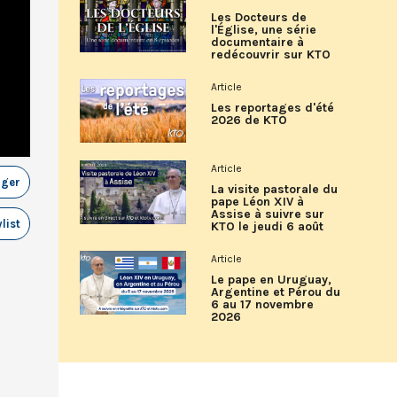
Les Docteurs de
l'Église, une série
documentaire à
redécouvrir sur KTO
Article
Les reportages d'été
2026 de KTO
Article
ager
La visite pastorale du
pape Léon XIV à
Assise à suivre sur
list
KTO le jeudi 6 août
Article
Le pape en Uruguay,
Argentine et Pérou du
6 au 17 novembre
2026