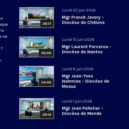
Lundi 22 juin 2026
Mgr Franck Javary -
se
Diocèse de Châlons
26:17
haque
ne
 vie
Lundi 15 juin 2026
Mgr Laurent Percerou -
 ?
Diocèse de Nantes
26:06
n
Lundi 8 juin 2026
Mgr Jean-Yves
Nahmias - Diocèse de
24:40
Meaux
Lundi 1 juin 2026
Mgr Jean Pelletier -
Diocèse de Mende
26:14