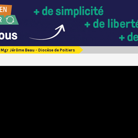
Mgr Jérôme Beau - Diocèse de Poitiers