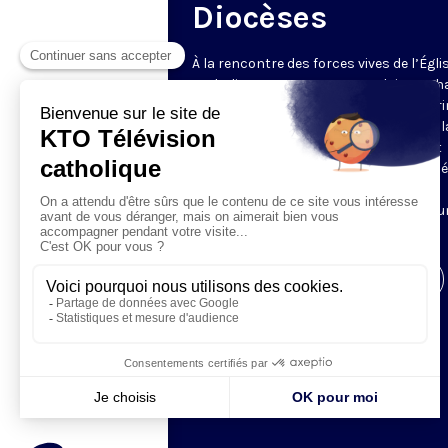
Diocèses
À la rencontre des forces vives de l’Égli
catholique en France et en Belgique. C
semaine, un évêque est reçu par Honori
Grasset pour remettre en perspective la
et l’actualité de son diocèse. Comment
l’Evangile est-il concrètement annoncé
Quelles sont les priorités pastorales ?
Reportages et interviews nourrissent u
échange franc et direct.
Visiter la page de l'émission