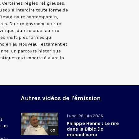
. Certaines règles religieuses,
usqu’à interdire toute forme de
 l’imaginaire contemporain,
res. Du rire gavroche au rire
ifique, du rire cruel au rire
 ses multiples formes qui
’Ancien au Nouveau Testament et
enne. Un parcours historique
stiques qui exhorte à vivre la
Autres vidéos de l'émission
Lundi 29 juin 2026
ns
Philippe Henne : Le rire
u un
dans la Bible (le
00
monachisme
re la