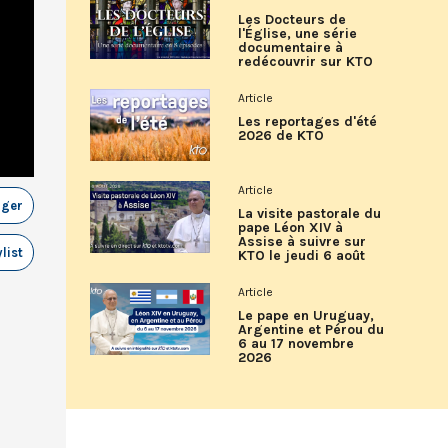
Les Docteurs de
l'Église, une série
documentaire à
redécouvrir sur KTO
Article
Les reportages d'été
2026 de KTO
Article
ager
La visite pastorale du
pape Léon XIV à
Assise à suivre sur
list
KTO le jeudi 6 août
Article
Le pape en Uruguay,
Argentine et Pérou du
6 au 17 novembre
2026