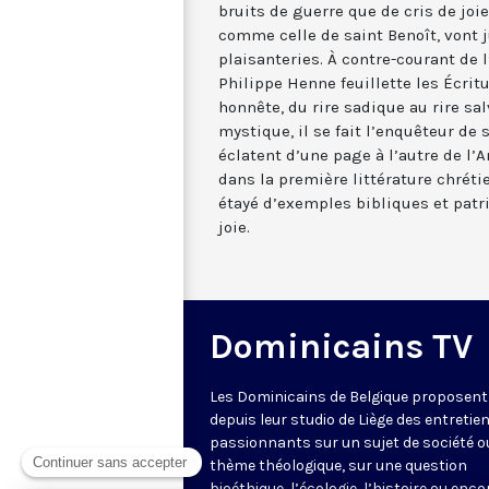
bruits de guerre que de cris de joie
comme celle de saint Benoît, vont j
plaisanteries. À contre-courant de
Philippe Henne feuillette les Écritu
honnête, du rire sadique au rire salv
mystique, il se fait l’enquêteur de
éclatent d’une page à l’autre de l
dans la première littérature chréti
étayé d’exemples bibliques et patri
joie.
Dominicains TV
Les Dominicains de Belgique proposent
depuis leur studio de Liège des entretie
passionnants sur un sujet de société o
thème théologique, sur une question
bioéthique, l’écologie, l’histoire ou enco