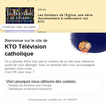
Article
Les Docteurs de l'Église, une série
documentaire à redécouvrir sur
KTO
Article
Les reportages d'été 2026 de KTO
Article
La visite pastorale du pape Léon
XIV à Assise à suivre sur KTO le
jeudi 6 août
Article
Le pape en Uruguay, Argentine et
Pérou du 6 au 17 novembre 2026