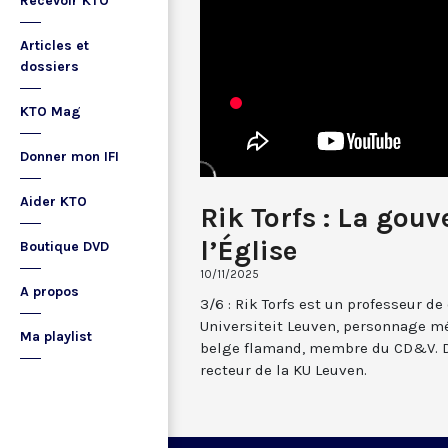
Recevoir KTO
Articles et
dossiers
KTO Mag
Donner mon IFI
Aider KTO
Rik Torfs : La gou
l’Église
Boutique DVD
10/11/2025
A propos
3/6 : Rik Torfs est un professeur de
Universiteit Leuven, personnage m
Ma playlist
belge flamand, membre du CD&V. De 
recteur de la KU Leuven.