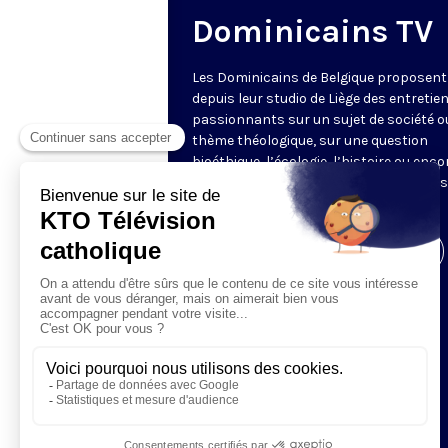
Dominicains TV
Les Dominicains de Belgique proposent
depuis leur studio de Liège des entretie
passionnants sur un sujet de société o
thème théologique, sur une question
bioéthique, l’écologie, l’histoire ou enco
littérature. Ces entretiens sont diffusé
fois par semaine par KTO.
Visiter la page de l'émission