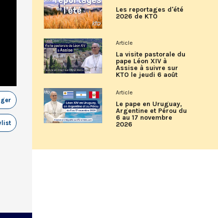
Les reportages d'été
2026 de KTO
Article
La visite pastorale du
pape Léon XIV à
Assise à suivre sur
KTO le jeudi 6 août
Article
ager
Le pape en Uruguay,
Argentine et Pérou du
6 au 17 novembre
list
2026