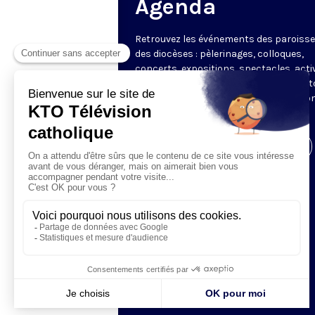
Agenda
Retrouvez les événements des paroisse
des diocèses : pèlerinages, colloques,
concerts, expositions, spectacles, acti
pour les enfants. Des rendez-vous part
en France sélectionnés par la rédactio
KTO.
Visiter la page de l'émission