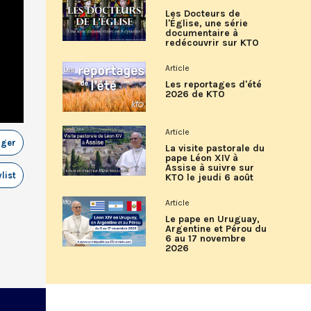
Les Docteurs de
l'Église, une série
documentaire à
redécouvrir sur KTO
Article
Les reportages d'été
2026 de KTO
Article
ager
La visite pastorale du
pape Léon XIV à
Assise à suivre sur
list
KTO le jeudi 6 août
Article
Le pape en Uruguay,
Argentine et Pérou du
6 au 17 novembre
2026