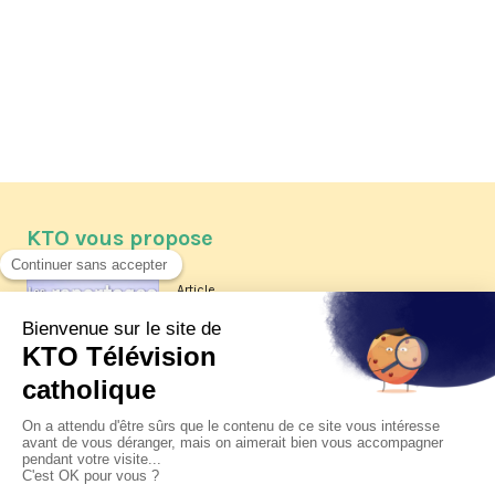
KTO vous propose
Article
Les reportages d'été 2026 de KTO
Article
La visite pastorale du pape Léon
XIV à Assise à suivre sur KTO le
jeudi 6 août