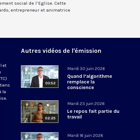
ement social de l’Eglise. Cette
ardo, entrepreneur et animatrice
o
Autres vidéos de l'émission
l et
Mardi 30 juin 2026
n
Quand l’algorithme
FTC)
remplace la
03:52
tiens
conscience
 la
ise.
Mardi 23 juin 2026
Le repos fait partie du
travail
02:25
Mardi 16 juin 2026