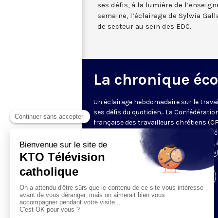
ses défis, à la lumière de l’enseign
semaine, l’éclairage de Sylwia Gall
de secteur au sein des EDC.
La chronique éc
Un éclairage hebdomadaire sur le travai
ses défis du quotidien... La Confédératio
française des travailleurs chrétiens (C
et les Entrepreneurs et Dirigeants Chré
(EDC) proposent une réflexion de fond, à
lumière de l'enseignement social de l'Égl
Visiter la page de l'émission