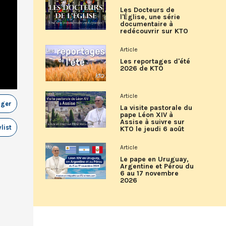
Les Docteurs de
l'Église, une série
documentaire à
redécouvrir sur KTO
Article
Les reportages d'été
2026 de KTO
Article
ager
La visite pastorale du
pape Léon XIV à
Assise à suivre sur
list
KTO le jeudi 6 août
Article
Le pape en Uruguay,
Argentine et Pérou du
6 au 17 novembre
2026