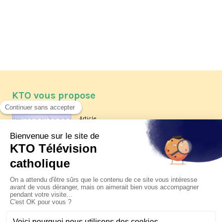
KTO vous propose
Article
Les reportages d'été 2026 de KTO
Article
La visite pastorale du pape Léon
XIV à Assise à suivre sur KTO le
jeudi 6 août
Article