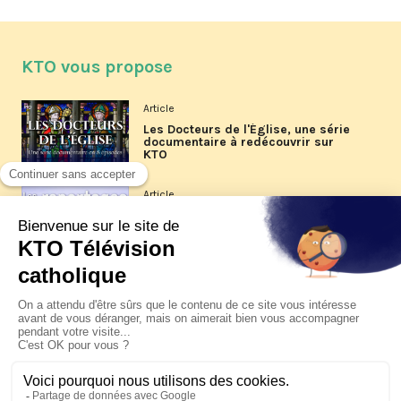
KTO vous propose
Article
Les Docteurs de l'Église, une série
documentaire à redécouvrir sur
KTO
Article
Les reportages d'été 2026 de KTO
Article
La visite pastorale du pape Léon
XIV à Assise à suivre sur KTO le
jeudi 6 août
Article
Le pape en Uruguay, Argentine et
Pérou du 6 au 17 novembre 2026