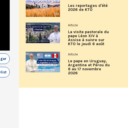
Les reportages d'été
2026 de KTO
Article
La visite pastorale du
pape Léon XIV à
Assise à suivre sur
KTO le jeudi 6 août
Article
ager
Le pape en Uruguay,
Argentine et Pérou du
6 au 17 novembre
list
2026