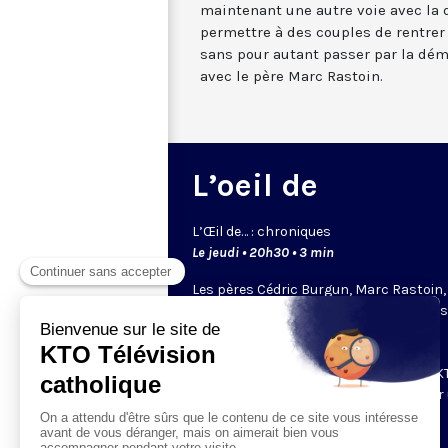
maintenant une autre voie avec la 
permettre à des couples de rentre
sans pour autant passer par la dém
avec le père Marc Rastoin.
L’oeil de
L’
Œil
de… : chroniques
Le jeudi • 20h30 • 3 min
Les pères Cédric Burgun, Marc Rastoin,
Bernard Devert ou Éric de Beukelaer… il
chacun un regard bien à eux. Leurs
chroniques bousculent et donnent à
réfléchir. Ce sont les chroniqueurs de KT
viennent partager leur point de vue sur
sujet qui leur tient à coeur.