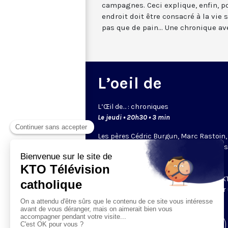
campagnes. Ceci explique, enfin, 
endroit doit être consacré à la vie 
pas que de pain... Une chronique av
L’oeil de
L’
Œil
de… : chroniques
Le jeudi • 20h30 • 3 min
Les pères Cédric Burgun, Marc Rastoin,
Bernard Devert ou Éric de Beukelaer… il
chacun un regard bien à eux. Leurs
chroniques bousculent et donnent à
réfléchir. Ce sont les chroniqueurs de KT
viennent partager leur point de vue sur
sujet qui leur tient à coeur.
Visiter la page de l'émission