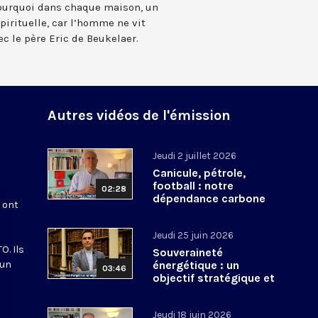
pourquoi dans chaque maison, un
spirituelle, car l’homme ne vit
ec le père Eric de Beukelaer.
Autres vidéos de l'émission
Jeudi 2 juillet 2026
Canicule, pétrole,
football : notre
02:28
dépendance carbone
s ont
Jeudi 25 juin 2026
O. Ils
Souveraineté
 un
énergétique : un
03:46
objectif stratégique et
spirituel
Jeudi 18 juin 2026