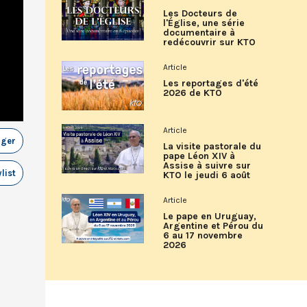
Les Docteurs de
l'Église, une série
documentaire à
redécouvrir sur KTO
Article
Les reportages d'été
2026 de KTO
Article
ager
La visite pastorale du
pape Léon XIV à
Assise à suivre sur
list
KTO le jeudi 6 août
Article
Le pape en Uruguay,
Argentine et Pérou du
6 au 17 novembre
2026