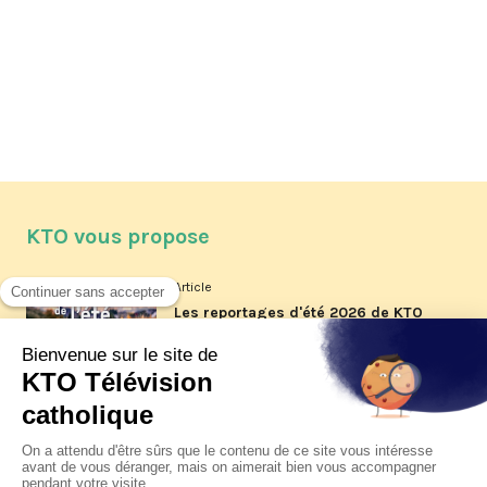
KTO vous propose
Article
Les reportages d'été 2026 de KTO
Article
La visite pastorale du pape Léon
XIV à Assise à suivre sur KTO le
jeudi 6 août