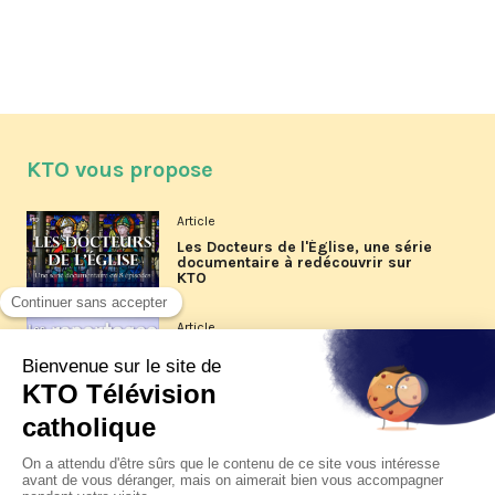
KTO vous propose
Article
Les Docteurs de l'Église, une série
documentaire à redécouvrir sur
KTO
Article
Les reportages d'été 2026 de KTO
Article
La visite pastorale du pape Léon
XIV à Assise à suivre sur KTO le
jeudi 6 août