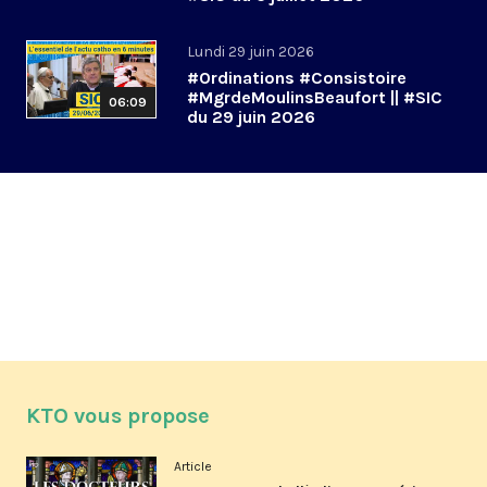
Lundi 29 juin 2026
#Ordinations #Consistoire
#MgrdeMoulinsBeaufort || #SIC
06:09
du 29 juin 2026
KTO vous propose
Article