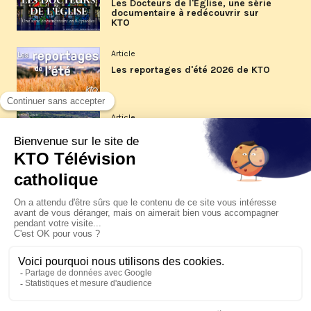
Les Docteurs de l'Église, une série
documentaire à redécouvrir sur
KTO
Article
Les reportages d'été 2026 de KTO
Article
La visite pastorale du pape Léon
XIV à Assise à suivre sur KTO le
jeudi 6 août
Article
Le pape en Uruguay, Argentine et
Pérou du 6 au 17 novembre 2026
© KTO 2026 —
Contact
—
Mentions légales