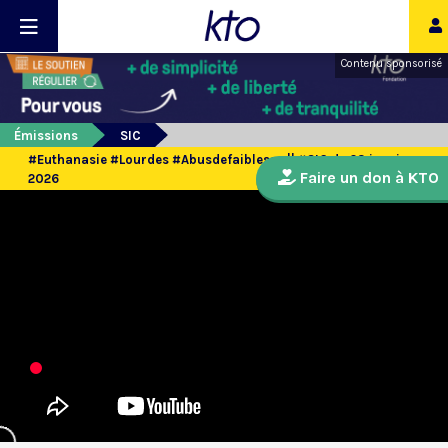
Contenu sponsorisé
Émissions
SIC
#Euthanasie #Lourdes #Abusdefaiblesse || #SIC du 23 janvier
Faire un don à KTO
2026