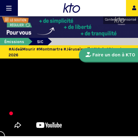
Contenu sponsorisé
Émissions
SIC
#AideàMourir #Montmartre #Jérusalem || #SIC du 16 janvier
Faire un don à KTO
2026