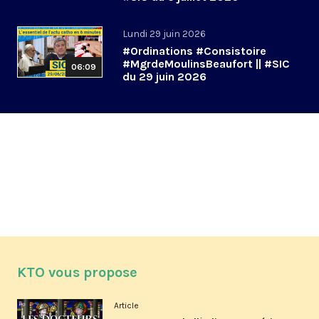
Lundi 29 juin 2026
#Ordinations #Consistoire
#MgrdeMoulinsBeaufort || #SIC
06:09
du 29 juin 2026
KTO vous propose
Article