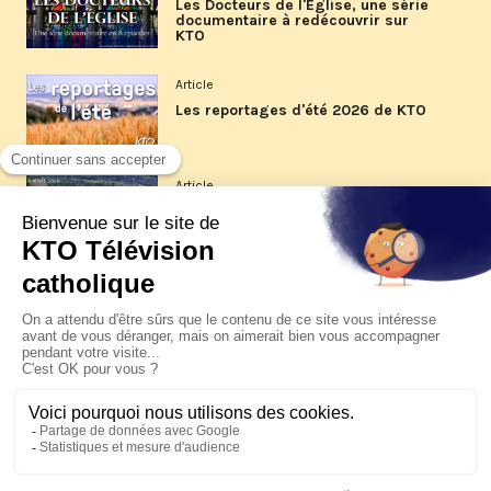
Les Docteurs de l'Église, une série
documentaire à redécouvrir sur
KTO
Article
Les reportages d'été 2026 de KTO
Article
La visite pastorale du pape Léon
XIV à Assise à suivre sur KTO le
jeudi 6 août
Article
Le pape en Uruguay, Argentine et
Pérou du 6 au 17 novembre 2026
© KTO 2026 —
Contact
—
Mentions légales