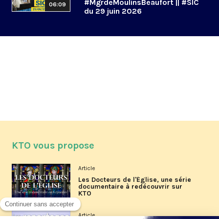
#MgrdeMoulinsBeaufort || #SIC
06:09
du 29 juin 2026
KTO vous propose
Article
Les Docteurs de l'Église, une série
documentaire à redécouvrir sur
KTO
Article