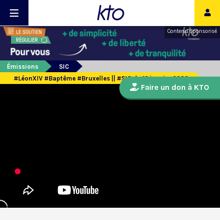
Contenu sponsorisé
Émissions
SIC
#LéonXIV #Baptême #Bruxelles || #SIC du 12 janvier 2026
Faire un don à KTO