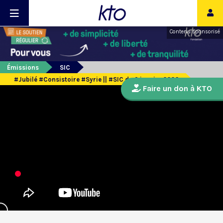
Contenu sponsorisé
Émissions
SIC
#Jubilé #Consistoire #Syrie || #SIC du 9 janvier 2026
Faire un don à KTO