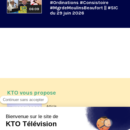
#Ordinations #Consistoire
#MgrdeMoulinsBeaufort || #SIC
06:09
du 29 juin 2026
KTO vous propose
Article
Les reportages d'été 2026 de KTO