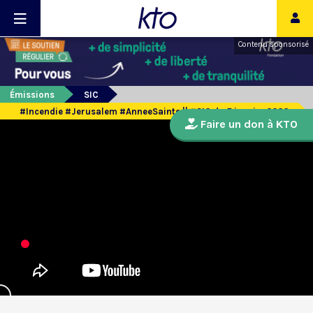
Contenu sponsorisé
Émissions
SIC
#Incendie #Jerusalem #AnneeSainte || #SIC du 5 janvier 2026
Faire un don à KTO