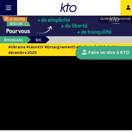
Contenu sponsorisé
Émissions
SIC
#Ukraine #LéonXIV #EnseignementCatholique | #SIC du 12
Faire un don à KTO
décembre 2025