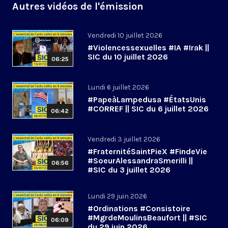
Autres vidéos de l'émission
Vendredi 10 juillet 2026
#Violencessexuelles #IA #Irak ||
SIC du 10 juillet 2026
06:25
Lundi 6 juillet 2026
#PapeàLampedusa #ÉtatsUnis
#CORREF || SIC du 6 juillet 2026
06:42
Vendredi 3 juillet 2026
#FraternitéSaintPieX #FindeVie
#SoeurAlessandraSmerilli ||
06:56
#SIC du 3 juillet 2026
Lundi 29 juin 2026
#Ordinations #Consistoire
#MgrdeMoulinsBeaufort || #SIC
06:09
du 29 juin 2026