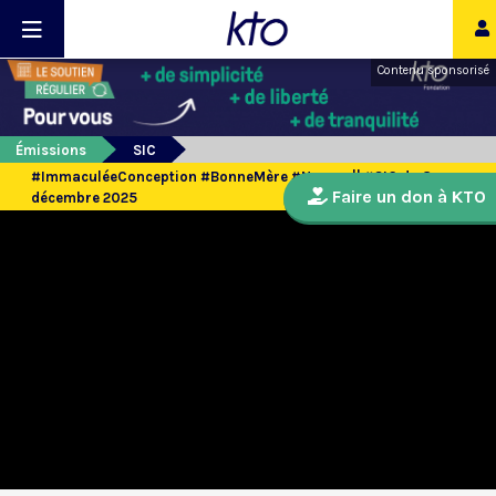
Contenu sponsorisé
Émissions
SIC
#ImmaculéeConception #BonneMère #Namur || #SIC du 8
Faire un don à KTO
décembre 2025