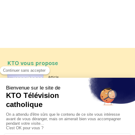
KTO vous propose
Article
Les reportages d'été 2026 de KTO
Article
La visite pastorale du pape Léon
XIV à Assise à suivre sur KTO le
jeudi 6 août
Article