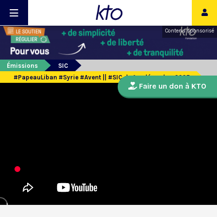
Contenu sponsorisé
Émissions
SIC
#PapeauLiban #Syrie #Avent || #SIC du 1er décembre 2025
Faire un don à KTO