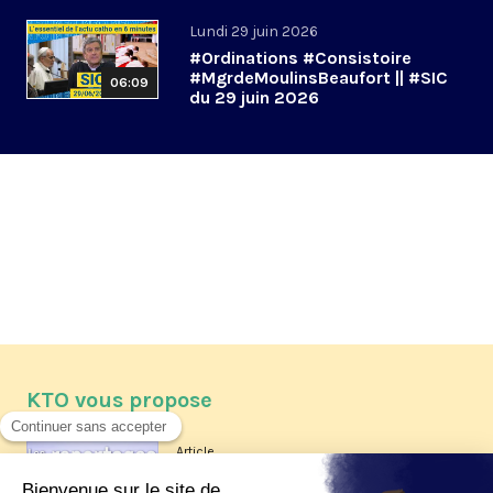
Lundi 29 juin 2026
#Ordinations #Consistoire
#MgrdeMoulinsBeaufort || #SIC
06:09
du 29 juin 2026
KTO vous propose
Article
Les reportages d'été 2026 de KTO