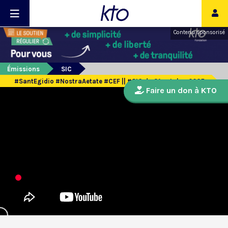
Contenu sponsorisé
Émissions
SIC
#SantEgidio #NostraAetate #CEF || #SIC du 31 octobre 2025
Faire un don à KTO