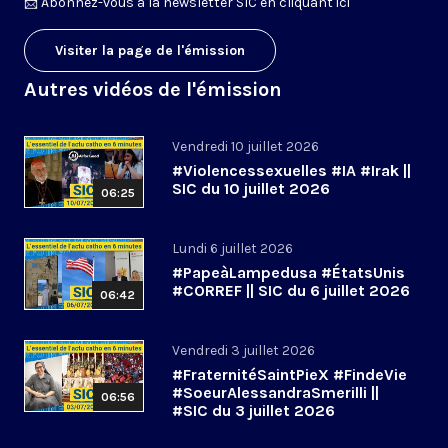
📩
Abonnez-vous à la newsletter SIC en cliquant ici
Visiter la page de l'émission
Autres vidéos de l'émission
Vendredi 10 juillet 2026
#Violencessexuelles #IA #Irak ||
SIC du 10 juillet 2026
06:25
Lundi 6 juillet 2026
#PapeàLampedusa #ÉtatsUnis
#CORREF || SIC du 6 juillet 2026
06:42
Vendredi 3 juillet 2026
#FraternitéSaintPieX #FindeVie
#SoeurAlessandraSmerilli ||
06:56
#SIC du 3 juillet 2026