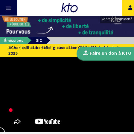
Contenu sponsorisé
Émissions
SIC
#CharlesIII #LibertéReligieuse #LéonXIV || #SIC du 24 octobre
Faire un don à KTO
2025