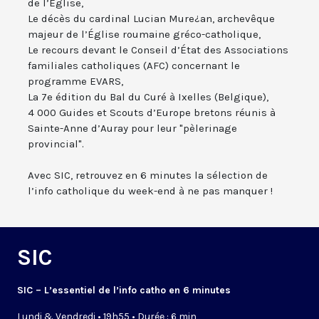
de l’Eglise,
Le décès du cardinal Lucian Mure¿an, archevêque
majeur de l’Église roumaine gréco-catholique,
Le recours devant le Conseil d’État des Associations
familiales catholiques (AFC) concernant le
programme EVARS,
La 7e édition du Bal du Curé à Ixelles (Belgique),
4 000 Guides et Scouts d’Europe bretons réunis à
Sainte-Anne d’Auray pour leur "pèlerinage
provincial".
Avec SIC, retrouvez en 6 minutes la sélection de
l’info catholique du week-end à ne pas manquer !
SIC
SIC – L’essentiel de l’info catho en 6 minutes
Lundi & Vendredi • 19h55 • Durée : 6 min