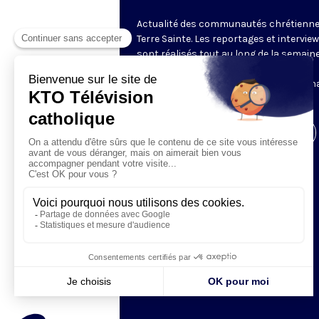
Actualité des communautés chrétienne
Terre Sainte. Les reportages et intervie
sont réalisés tout au long de la semain
le Centre des Médias de la Custodie
Franciscaine de Terre Sainte. En parten
avec le Franciscan Media Center.
Visiter la page de l'émission