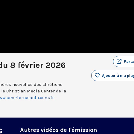
Part
u 8 février 2026
Ajouter à ma play
ières nouvelles des chrétiens
c le Christian Media Center de la
www.cmc-terrasanta.com/fr
s
Autres vidéos de l'émission