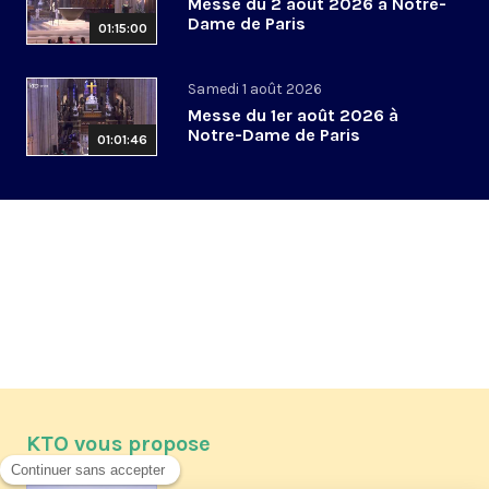
Messe du 2 août 2026 à Notre-
Dame de Paris
01:15:00
Samedi 1 août 2026
Messe du 1er août 2026 à
Notre-Dame de Paris
01:01:46
KTO vous propose