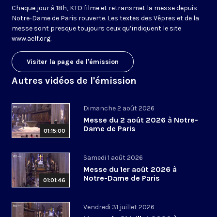
Chaque jour à 18h, KTO filme et retransmet la messe depuis
Notre-Dame de Paris rouverte. Les textes des Vêpres et de la
messe sont presque toujours ceux qu’indiquent le site
www.aelf.org
.
Visiter la page de l'émission
Autres vidéos de l'émission
Dimanche 2 août 2026
Messe du 2 août 2026 à Notre-
Dame de Paris
01:15:00
Samedi 1 août 2026
Messe du 1er août 2026 à
Notre-Dame de Paris
01:01:46
Vendredi 31 juillet 2026