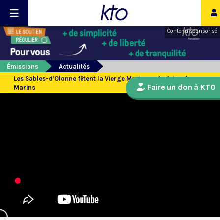
Contenu sponsorisé
Émissions
Actualités
Les Sables-d’Olonne fêtent la Vierge Marie, protectrice des
Faire un don à KTO
Marins