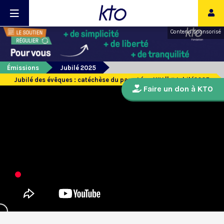
Contenu sponsorisé
Émissions
Jubilé 2025
Jubilé des évêques : catéchèse du pape Léon XIV || #Jubilé2025
Faire un don à KTO