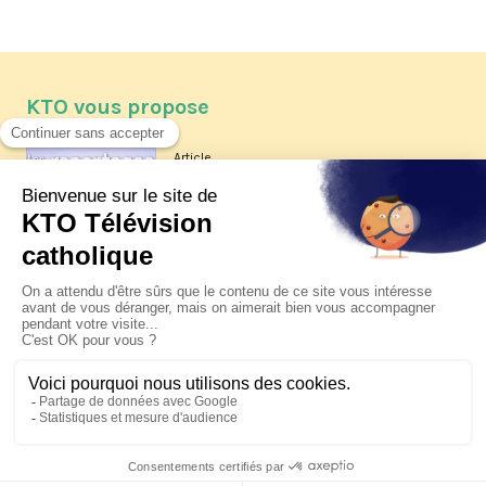
KTO vous propose
Article
Les reportages d'été 2026 de KTO
Article
La visite pastorale du pape Léon
XIV à Assise à suivre sur KTO le
jeudi 6 août
Article
Le pape en Uruguay, Argentine et
Pérou du 6 au 17 novembre 2026