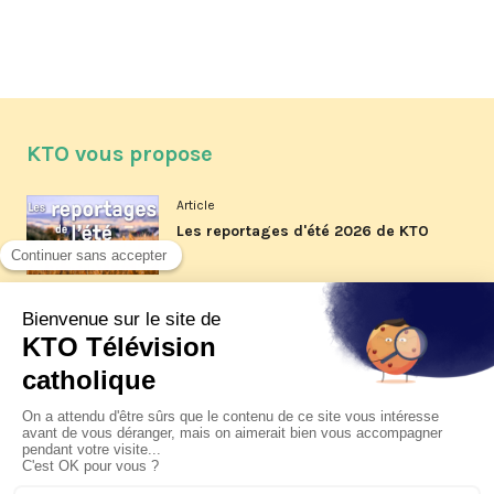
KTO vous propose
Article
Les reportages d'été 2026 de KTO
Article
La visite pastorale du pape Léon
XIV à Assise à suivre sur KTO le
jeudi 6 août
Article
Le pape en Uruguay, Argentine et
Pérou du 6 au 17 novembre 2026