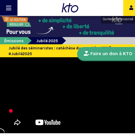
Contenu sponsorisé
Émissions
Jubilé 2025
Jubilé des séminaristes : catéchèse du pape Léon XIV ||
Faire un don à KTO
#Jubilé2025