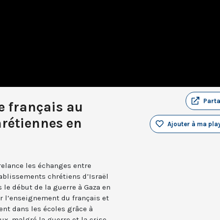
Part
e français au
hrétiennes en
Ajouter à ma play
 relance les échanges entre
tablissements chrétiens d’Israël
 le début de la guerre à Gaza en
ir l’enseignement du français et
uent dans les écoles grâce à
x, malgré la guerre et la crise