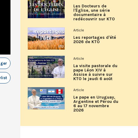
Les Docteurs de
l'Église, une série
documentaire à
redécouvrir sur KTO
Article
Les reportages d'été
2026 de KTO
Article
ager
La visite pastorale du
pape Léon XIV à
Assise à suivre sur
list
KTO le jeudi 6 août
Article
Le pape en Uruguay,
Argentine et Pérou du
6 au 17 novembre
2026