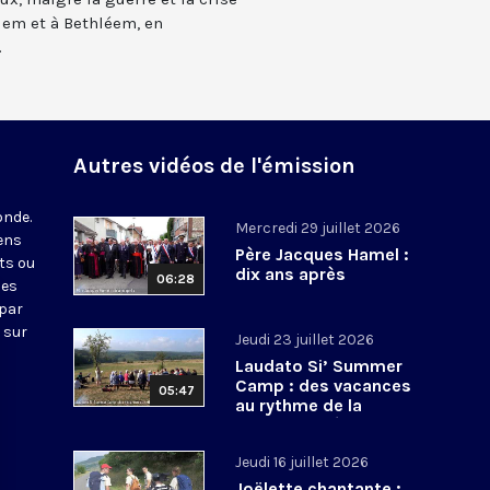
lem et à Bethléem, en
.
Autres vidéos de l'émission
onde.
Mercredi 29 juillet 2026
iens
Père Jacques Hamel :
ts ou
dix ans après
06:28
nes
 par
 sur
Jeudi 23 juillet 2026
Laudato Si’ Summer
Camp : des vacances
05:47
au rythme de la
conversion écologique
Jeudi 16 juillet 2026
Joëlette chantante :