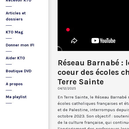
Recevoir KTO
Articles et
dossiers
KTO Mag
Donner mon IFI
Aider KTO
Réseau Barnabé : l
coeur des écoles c
Boutique DVD
Terre Sainte
A propos
04/12/2025
En Terre Sainte, le Réseau Barnabé
Ma playlist
écoles catholiques françaises et é
et de Palestine, interrompus depuis
octobre 2023. Son objectif : souten
de la culture française, qui contin
l’engagement des professeurs locau