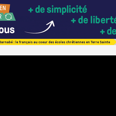
arnabé : le français au coeur des écoles chrétiennes en Terre Sainte