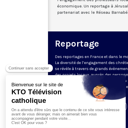
économique. Un reportage à Jérusa
partenariat avec le Réseau Barnabé
Reportage
Des reportages en France et dans le m
La diversité de l’engagement des chrét
se révèle à travers de grands évènemen
des projets locaux, auprès des person
fragiles, au service du Bien commun ou
l’évangélisation. Un regard d’espérance
le monde.
Visiter la page de l'émission