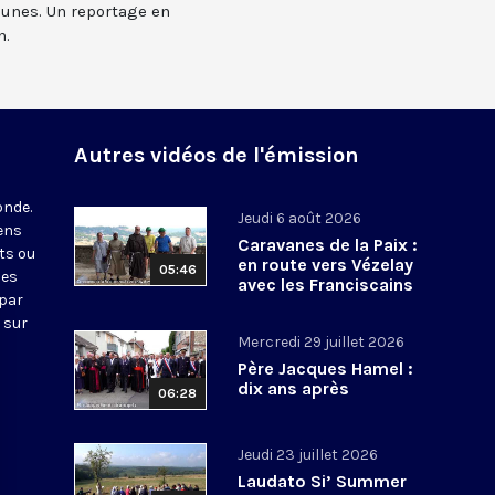
unes. Un reportage en
n.
Autres vidéos de l'émission
onde.
Jeudi 6 août 2026
iens
Caravanes de la Paix :
ts ou
en route vers Vézelay
05:46
nes
avec les Franciscains
 par
 sur
Mercredi 29 juillet 2026
Père Jacques Hamel :
dix ans après
06:28
Jeudi 23 juillet 2026
Laudato Si’ Summer