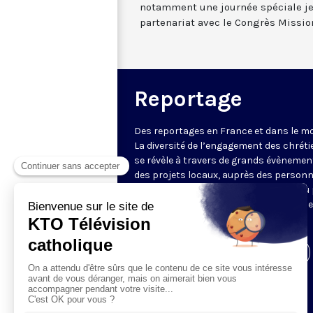
notamment une journée spéciale je
partenariat avec le Congrès Missio
Reportage
Des reportages en France et dans le m
La diversité de l’engagement des chrét
se révèle à travers de grands évènemen
des projets locaux, auprès des person
fragiles, au service du Bien commun ou
l’évangélisation. Un regard d’espérance
le monde.
Visiter la page de l'émission