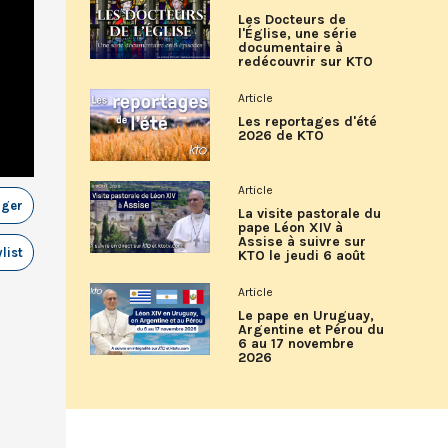
Les Docteurs de
l'Église, une série
documentaire à
redécouvrir sur KTO
Article
Les reportages d'été
2026 de KTO
Article
ager
La visite pastorale du
pape Léon XIV à
Assise à suivre sur
list
KTO le jeudi 6 août
Article
Le pape en Uruguay,
Argentine et Pérou du
6 au 17 novembre
2026