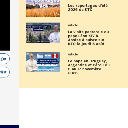
Les reportages d'été
2026 de KTO
Article
La visite pastorale du
pape Léon XIV à
Assise à suivre sur
KTO le jeudi 6 août
Article
ager
Le pape en Uruguay,
Argentine et Pérou du
6 au 17 novembre
list
2026