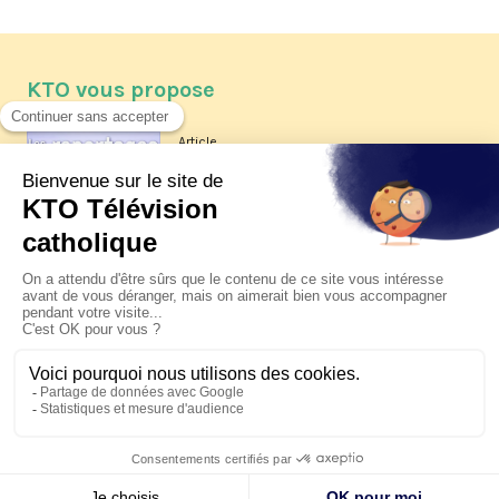
KTO vous propose
Article
Les reportages d'été 2026 de KTO
Article
La visite pastorale du pape Léon
XIV à Assise à suivre sur KTO le
jeudi 6 août
Article
Le pape en Uruguay, Argentine et
Pérou du 6 au 17 novembre 2026