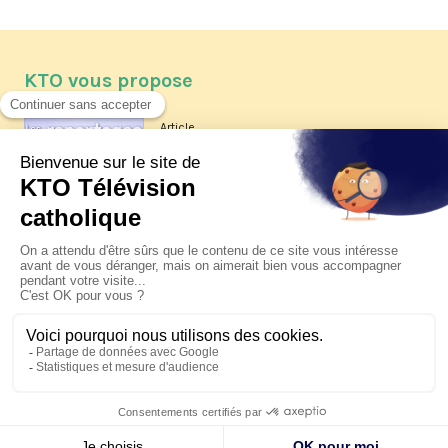
KTO vous propose
Article
Les reportages d'été 2026 de KTO
Article
La visite pastorale du pape Léon
XIV à Assise à suivre sur KTO le
jeudi 6 août
Article
Le pape en Uruguay, Argentine et
Pérou du 6 au 17 novembre 2026