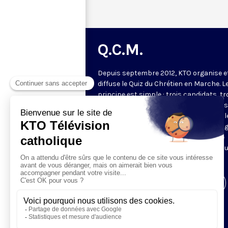
Q.C.M.
Depuis septembre 2012, KTO organise e
diffuse le Quiz du Chrétien en Marche. L
principe est simple : trois candidats, tr
manches. Les deux premières manches
jeu permettent de choisir les deux meil
candidats pour la manche finale. Le ga
de l'émission revient à la fin du mois se
confronter à deux autres gagnants po
tenter de gagner le lot majeur.
Visiter la page de l'émission