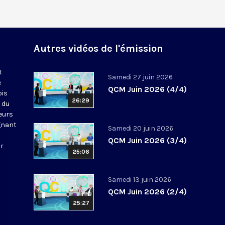
Autres vidéos de l'émission
t
Samedi 27 juin 2026
e
QCM Juin 2026 (4/4)
ois
26:29
 du
leurs
gnant
Samedi 20 juin 2026
QCM Juin 2026 (3/4)
ur
25:06
Samedi 13 juin 2026
QCM Juin 2026 (2/4)
25:27