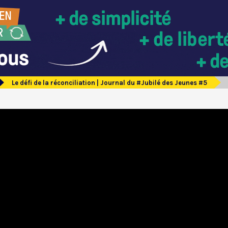
Le défi de la réconciliation | Journal du #Jubilé des Jeunes #5