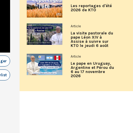
Les reportages d'été
2026 de KTO
Article
La visite pastorale du
pape Léon XIV à
Assise à suivre sur
KTO le jeudi 6 août
Article
ager
Le pape en Uruguay,
Argentine et Pérou du
6 au 17 novembre
list
2026