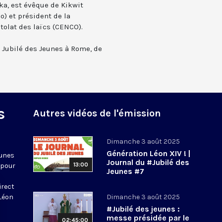
ka, est évêque de Kikwit
) et président de la
olat des laïcs (CENCO).
u Jubilé des Jeunes à Rome, de
s
Autres vidéos de l'émission
Dimanche 3 août 2025
Génération Léon XIV ! |
eunes
Journal du #Jubilé des
13:00
 pour
Jeunes #7
irect
 Léon
Dimanche 3 août 2025
#Jubilé des jeunes :
messe présidée par le
02:45:00