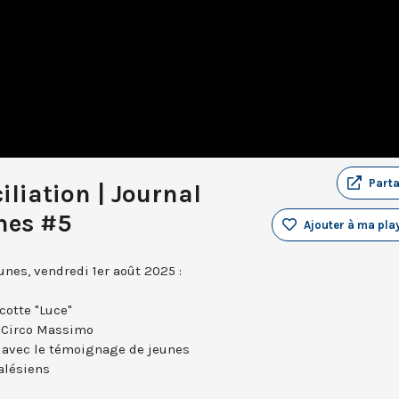
Part
ciliation | Journal
nes #5
Ajouter à ma play
nes, vendredi 1er août 2025 :
cotte "Luce"
u Circo Massimo
x, avec le témoignage de jeunes
alésiens