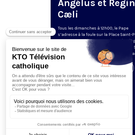
Angélus et Regi
Cæli
Tous les dimanches à 12h00, le Pape
s’adresse à la foule sur la Place Saint-P
de Rome. La prière de l’Angélus, récitée 
Pape, est précédée d’une allocution du 
Père. Retransmis et traduit en direct pa
Visiter la page de l'émission