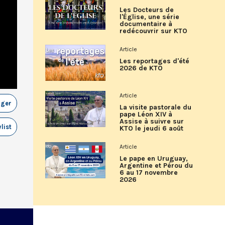
Les Docteurs de
l'Église, une série
documentaire à
redécouvrir sur KTO
Article
Les reportages d'été
2026 de KTO
Article
ager
La visite pastorale du
pape Léon XIV à
Assise à suivre sur
list
KTO le jeudi 6 août
Article
Le pape en Uruguay,
Argentine et Pérou du
6 au 17 novembre
2026