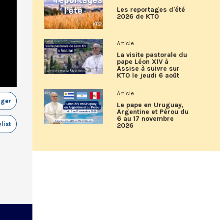
Les reportages d'été
2026 de KTO
Article
La visite pastorale du
pape Léon XIV à
Assise à suivre sur
KTO le jeudi 6 août
Article
ager
Le pape en Uruguay,
Argentine et Pérou du
6 au 17 novembre
list
2026