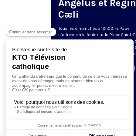
Angélus et Regi
Cæli
Tous les dimanches à 12h00, le Pape
s’adresse à la foule sur la Place Saint-P
de Rome. La prière de l’Angélus, récitée 
Pape, est précédée d’une allocution du 
Père. Retransmis et traduit en direct pa
Visiter la page de l'émission