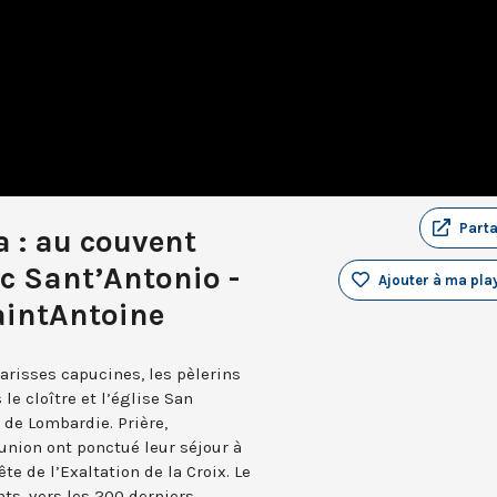
Part
a : au couvent
c Sant’Antonio -
Ajouter à ma play
aintAntoine
larisses capucines, les pèlerins
le cloître et l’église San
 de Lombardie. Prière,
nion ont ponctué leur séjour à
e de l’Exaltation de la Croix. Le
ts, vers les 200 derniers