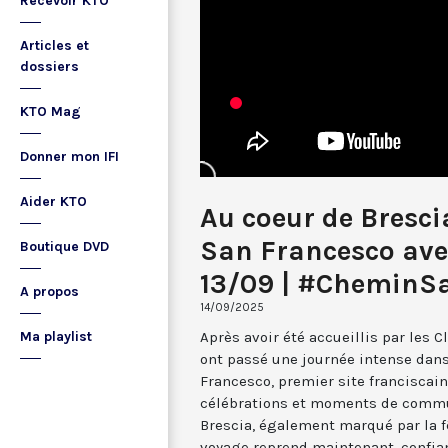
Recevoir KTO
Articles et
dossiers
KTO Mag
Donner mon IFI
Aider KTO
Au coeur de Bresci
San Francesco ave
Boutique DVD
13/09 | #CheminS
A propos
14/09/2025
Après avoir été accueillis par les C
Ma playlist
ont passé une journée intense dans 
Francesco, premier site franciscain
célébrations et moments de commu
Brescia, également marqué par la fêt
voyage reprend maintenant, confian