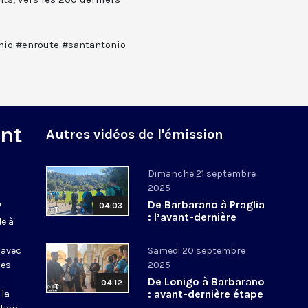
io #enroute #santantonio
nt
Autres vidéos de l'émission
Dimanche 21 septembre
2025
De Barbarano à Praglia
04:03
"
: l’avant-dernière
de à
étape vers Padoue -
20/09 |
 avec
Samedi 20 septembre
#CheminSaintAntoine
nes
2025
De Lonigo à Barbarano
04:12
: avant-dernière étape
 la
vers Padoue - 19/09 |