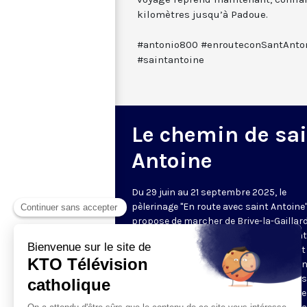
kilomètres jusqu’à Padoue.
#antonio800 #enrouteconSantAnton
#saintantoine
Le chemin de sai
Antoine
Du 29 juin au 21 septembre 2025, le
pèlerinage "En route avec saint Antoine
propose de marcher de Brive-la-Gaillar
Padoue, en Italie, sur les traces de saint
Antoine. KTO s'associe à cet événement
des reportages et des vidéos quotidien
réalisées en partenariat avec les Frères
mineurs conventuels, organisateurs de