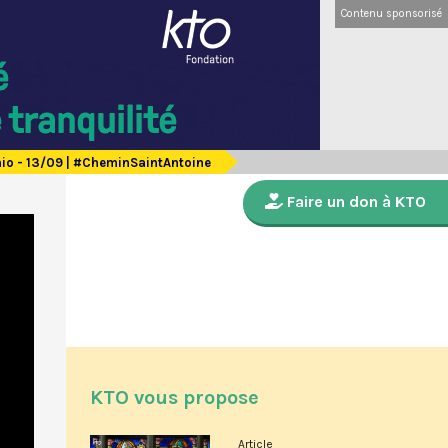
Contenu sponsorisé
nio - 13/09 | #CheminSaintAntoine
Faire un don à KTO
KTO vous propose
Article