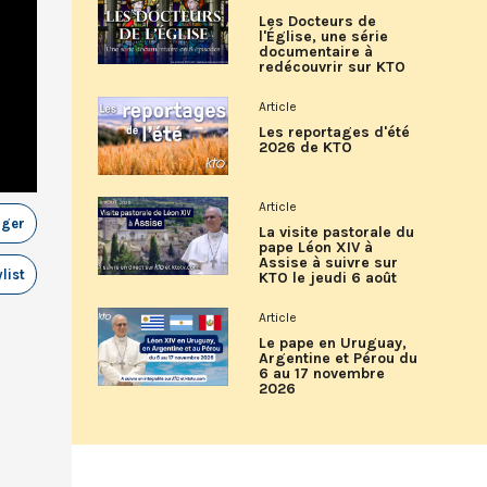
Les Docteurs de
l'Église, une série
documentaire à
redécouvrir sur KTO
Article
Les reportages d'été
2026 de KTO
Article
ager
La visite pastorale du
pape Léon XIV à
Assise à suivre sur
list
KTO le jeudi 6 août
Article
Le pape en Uruguay,
Argentine et Pérou du
6 au 17 novembre
2026