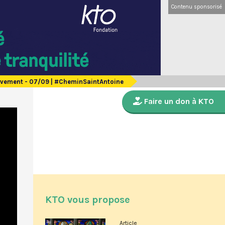
Contenu sponsorisé
ouvement - 07/09 | #CheminSaintAntoine
Faire un don à KTO
KTO vous propose
Article