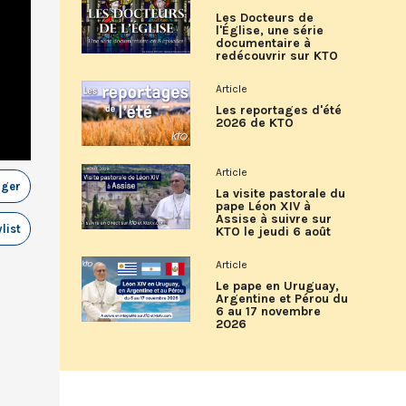
Les Docteurs de
l'Église, une série
documentaire à
redécouvrir sur KTO
Article
Les reportages d'été
2026 de KTO
Article
ager
La visite pastorale du
pape Léon XIV à
Assise à suivre sur
list
KTO le jeudi 6 août
Article
Le pape en Uruguay,
Argentine et Pérou du
6 au 17 novembre
2026