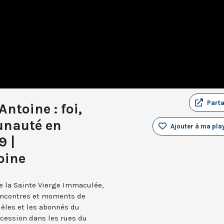
Part
Antoine : foi,
unauté en
Ajouter à ma play
9 |
oine
de la Sainte Vierge Immaculée,
 rencontres et moments de
dèles et les abonnés du
cession dans les rues du