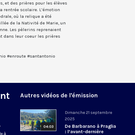
, et des prières pour les élèves
a rentrée scolaire. L’émotion
rale, où la relique a été
illée de la Nativité de Marie, un
nne. Les pèlerins reprenaient
nt dans leur coeur les prières
io #enroute #santantonio
nt
Autres vidéos de l'émission
Dimanche 21 septembre
2025
De Barbarano à Praglia
04:03
"
: l’avant-dernière
de à